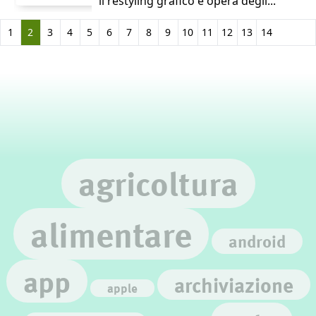
il restyling grafico è opera degli...
1
2
3
4
5
6
7
8
9
10
11
12
13
14
agricoltura
alimentare
android
app
archiviazione
apple