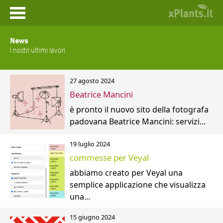
Home
News
I nostri ultimi lavori.
News
27 agosto 2024
Prodotti
Beatrice Mancini
è pronto il nuovo sito della fotografa
Portfolio
padovana Beatrice Mancini: servizi...
Contatti
19 luglio 2024
commesse per Veyal
abbiamo creato per Veyal una
semplice applicazione che visualizza
una...
15 giugno 2024