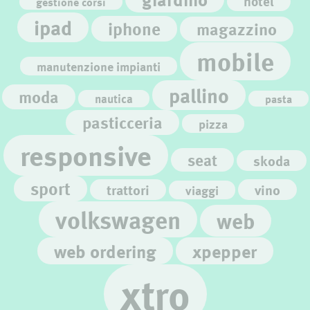
hotel
gestione corsi
ipad
iphone
magazzino
mobile
manutenzione impianti
pallino
moda
nautica
pasta
pasticceria
pizza
responsive
seat
skoda
sport
trattori
vino
viaggi
volkswagen
web
web ordering
xpepper
xtro