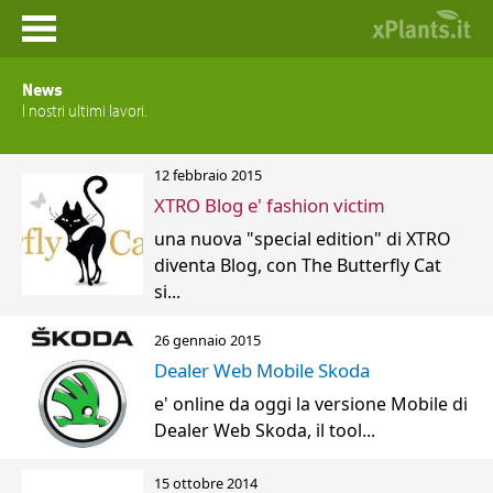
Home
News
I nostri ultimi lavori.
News
12 febbraio 2015
Prodotti
XTRO Blog e' fashion victim
una nuova "special edition" di XTRO
Portfolio
diventa Blog, con The Butterfly Cat
si...
Contatti
26 gennaio 2015
Dealer Web Mobile Skoda
e' online da oggi la versione Mobile di
Dealer Web Skoda, il tool...
15 ottobre 2014