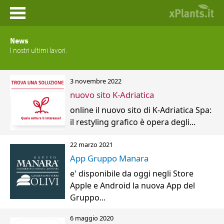
Home
News
I nostri ultimi lavori.
News
3 novembre 2022
Prodotti
nuovo sito K-Adriatica
online il nuovo sito di K-Adriatica Spa:
Portfolio
il restyling grafico è opera degli...
Contatti
22 marzo 2021
App Gruppo Manara
e' disponibile da oggi negli Store
Apple e Android la nuova App del
Gruppo...
6 maggio 2020