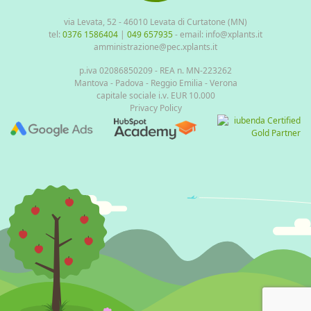
via Levata, 52 - 46010 Levata di Curtatone (MN)
tel:
0376 1586404
|
049 657935
- email: info@xplants.it
amministrazione@pec.xplants.it
p.iva 02086850209 - REA n. MN-223262
Mantova - Padova - Reggio Emilia - Verona
capitale sociale i.v. EUR 10.000
Privacy Policy