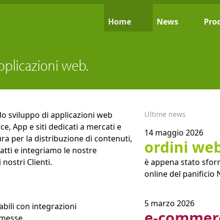
Home
News
Prod
pplicazioni web.
lo sviluppo di applicazioni web
Ultime news
e, App e siti dedicati a mercati e
14 maggio 2026
ra per la distribuzione di contenuti,
ordini web
atti e integriamo le nostre
nostri Clienti.
è appena stato sforn
online del panificio 
5 marzo 2026
abili con integrazioni
e-commer
mmesse
.