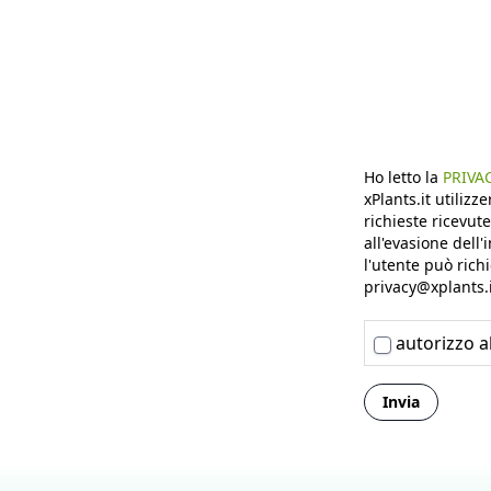
Ho letto la
PRIVA
xPlants.it utilizz
richieste ricevut
all'evasione dell'
l'utente può ric
privacy@xplants.i
autorizzo al
Invia