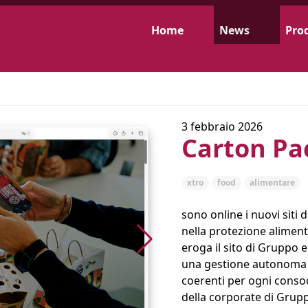
Home
News
Prod
3 febbraio 2026
Carton Pa
xtro
food
alimentare
sono online i nuovi siti d
nella protezione aliment
eroga il sito di Gruppo e
una gestione autonoma di
coerenti per ogni consoc
della corporate di Gruppo