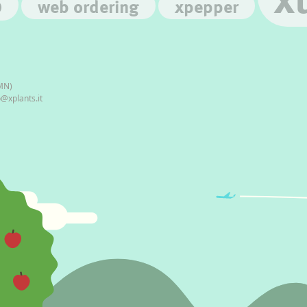
b
web ordering
xpepper
(MN)
o@xplants.it