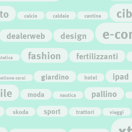
ci
to
calcio
caldaie
cantina
e-co
design
dealerweb
fashion
fertilizzanti
stetica
ipad
giardino
hotel
stione corsi
ile
pallino
moda
nautica
sport
skoda
trattori
viaggi
x