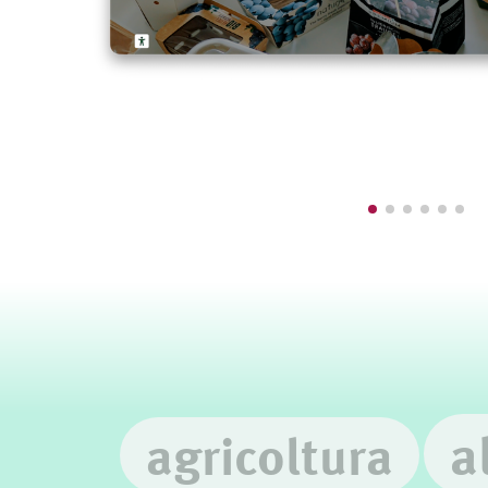
a
agricoltura