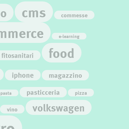
cms
bo
commesse
mmerce
e-learning
food
fitosanitari
iphone
magazzino
pasticceria
pizza
pasta
volkswagen
vino
tro